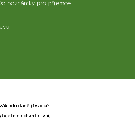
 Do poznámky pro příjemce
ouvu.
základu daně (fyzické
ujete na charitativní,