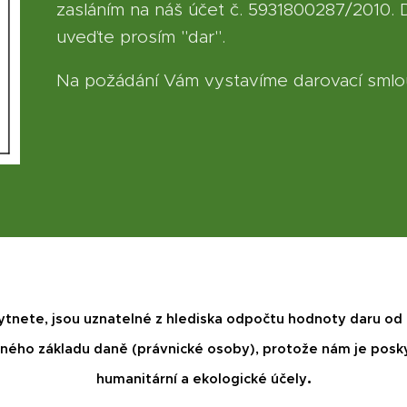
zasláním na náš účet č. 5931800287/2010.
uveďte prosím "dar".
Na požádání Vám vystavíme darovací sml
ytnete, jsou uznatelné z hlediska odpočtu hodnoty daru od 
eného základu daně (právnické osoby), protože nám je poskyt
.
humanitární
a ekologické účely