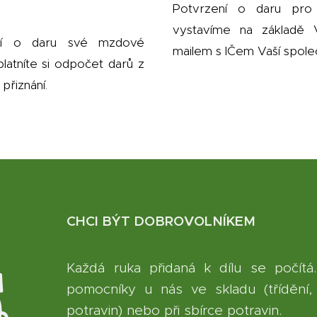
Potvrzení o daru pro
vystavíme na základě Va
ní o daru své mzdové
mailem s IČem Vaší společ
latníte si odpočet darů z
řiznání.
CHCI BÝT DOBROVOLNÍKEM
Každá ruka přidaná k dílu se počítá
pomocníky u nás ve skladu (třídění, 
potravin) nebo při sbírce potravin.