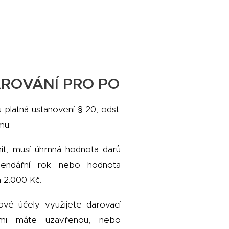
ROVÁNÍ PRO PO
platná ustanovení § 20, odst.
mu:
it, musí úhrnná hodnota darů
alendářní rok nebo hodnota
ň 2.000 Kč.
vé účely využijete darovací
ámi máte uzavřenou, nebo