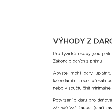
VÝHODY Z DAR
Pro fyzické osoby jsou platná
Zákona o daních z příjmu:
Abyste mohli dary uplatnit
kalendářním roce přesáhno
nebo v součtu činit minimálně 
Potvrzení o daru pro daňov
základě Vaší žádosti (stačí za