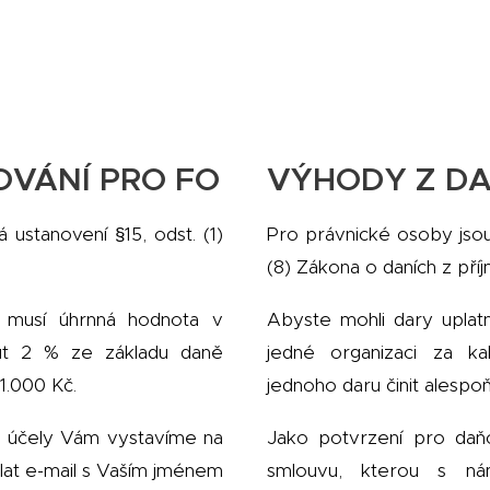
OVÁNÍ PRO FO
VÝHODY Z DA
 ustanovení §15, odst. (1)
Pro právnické osoby jsou 
(8) Zákona o daních z příj
, musí úhrnná hodnota v
Abyste mohli dary uplatn
ut 2 % ze základu daně
jedné organizaci za k
1.000 Kč.
jednoho daru činit alespo
é účely Vám vystavíme na
Jako potvrzení pro daňo
slat e-mail s Vaším jménem
smlouvu, kterou s n