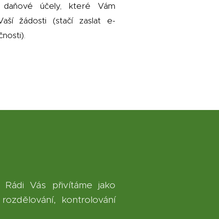
 daňové účely, které Vám
ší žádosti (stačí zaslat e-
nosti).
. Rádi Vás přivítáme jako
rozdělování, kontrolování