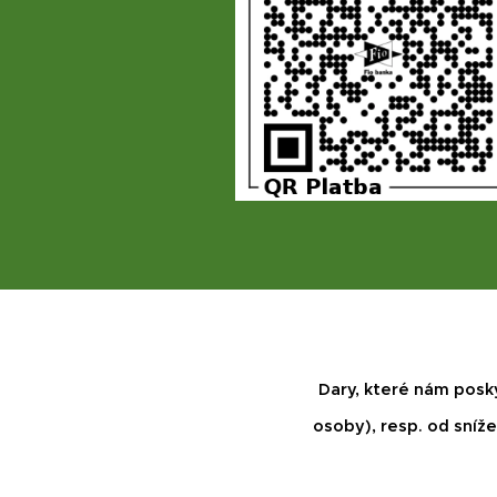
Dary, které nám posk
osoby), resp. od sníž