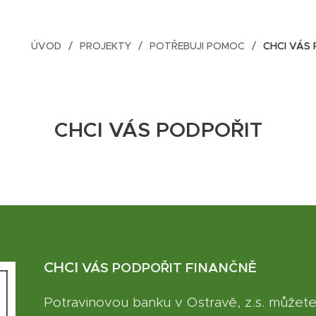
ÚVOD
PROJEKTY
POTŘEBUJI POMOC
CHCI VÁS
CHCI VÁS PODPOŘIT
CHCI
VÁS PODPOŘIT FINANČNĚ
Potravinovou banku v Ostravě, z.s. můžete