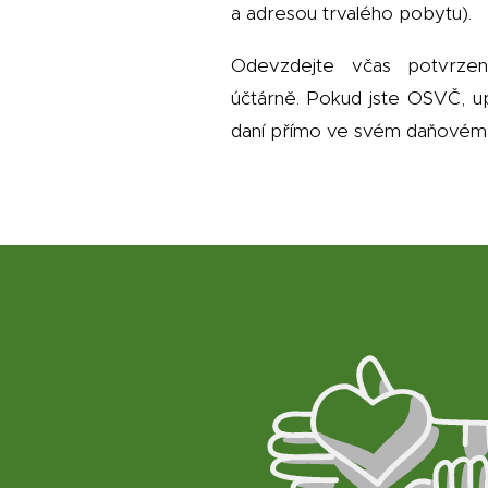
a adresou trvalého pobytu).
Odevzdejte včas potvrze
účtárně. Pokud jste OSVČ, up
daní přímo ve svém daňovém p